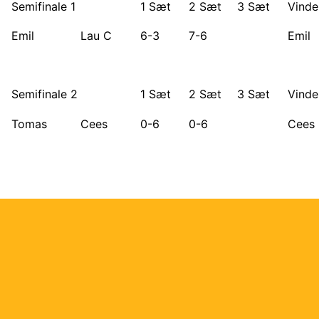
Semifinale 1
1 Sæt
2 Sæt
3 Sæt
Vinde
Emil
Lau C
6-3
7-6
Emil
Semifinale 2
1 Sæt
2 Sæt
3 Sæt
Vinde
Tomas
Cees
0-6
0-6
Cees