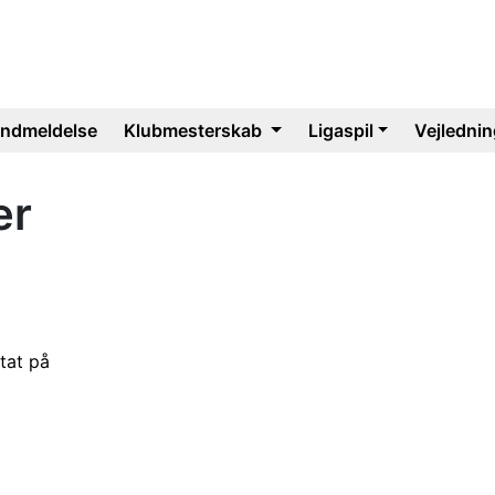
Indmeldelse
Klubmesterskab
Ligaspil
Vejlednin
er
tat på