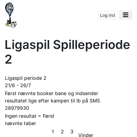
Log ind
Ligaspil Spilleperiode
2
Ligaspil periode 2
21/6 - 26/7
Først nævnte booker bane og indsender
resultatet lige efter kampen til Ib på SMS
28979930
Ingen resultat = Først
nævnte taber
1
2
3
Vinder