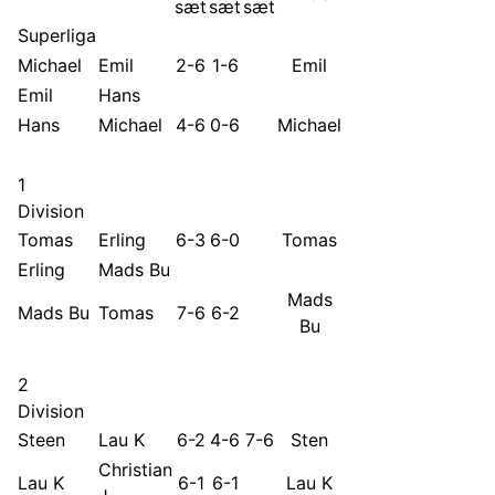
sæt
sæt
sæt
Superliga
Michael
Emil
2-6
1-6
Emil
Emil
Hans
Hans
Michael
4-6
0-6
Michael
1
Division
Tomas
Erling
6-3
6-0
Tomas
Erling
Mads Bu
Mads
Mads Bu
Tomas
7-6
6-2
Bu
2
Division
Steen
Lau K
6-2
4-6
7-6
Sten
Christian
Lau K
6-1
6-1
Lau K