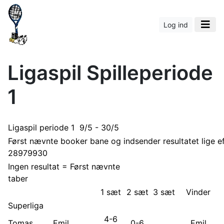
Log ind
Ligaspil Spilleperiode
1
Ligaspil periode 1 9/5 - 30/5
Først nævnte booker bane og indsender resultatet lige e
28979930
Ingen resultat = Først nævnte
taber
1 sæt
2 sæt
3 sæt
Vinder
Superliga
4-6
Tomas
Emil
0-6
Emil